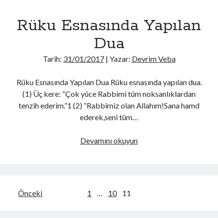
Rüku Esnasında Yapılan
Dua
Tarih:
31/01/2017
| Yazar:
Devrim Veba
Rüku Esnasında Yapılan Dua Rüku esnasında yapılan dua.
(1) Üç kere: “Çok yüce Rabbimi tüm noksanlıklardan
tenzih ederim.”1 (2) “Rabbimiz olan Allahım!Sana hamd
ederek,seni tüm…
Rüku
Devamını okuyun
Esnasında
Yapılan
Dua
Yazı
Önceki
1
…
10
11
gezinmesi