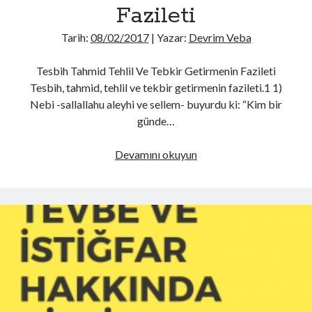
Fazileti
Tarih:
08/02/2017
| Yazar:
Devrim Veba
Tesbih Tahmid Tehlil Ve Tebkir Getirmenin Fazileti
Tesbih, tahmid, tehlil ve tekbir getirmenin fazileti.1 1)
Nebi -sallallahu aleyhi ve sellem- buyurdu ki: “Kim bir
günde…
Tesbih
Devamını okuyun
Tahmid
Tehlil
Ve
Tebkir
Getirmenin
Fazileti