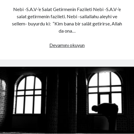
Nebi -S.A.V-’e Salat Getirmenin Fazileti Nebi -S.A.V-’e
salat getirmenin fazileti. Nebi -sallallahu aleyhi ve
sellem- buyurdu ki: “Kim bana bir salât getirirse, Allah
da ona…
Nebi-
Devamını okuyun
S.A.V-’e
Salat
Getirmenin
Fazileti