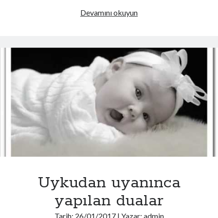
Uykudan
Devamını okuyun
Önce
Yapılan
Dualar
Uykudan uyanınca
yapılan dualar
Tarih:
26/01/2017
| Yazar:
admin