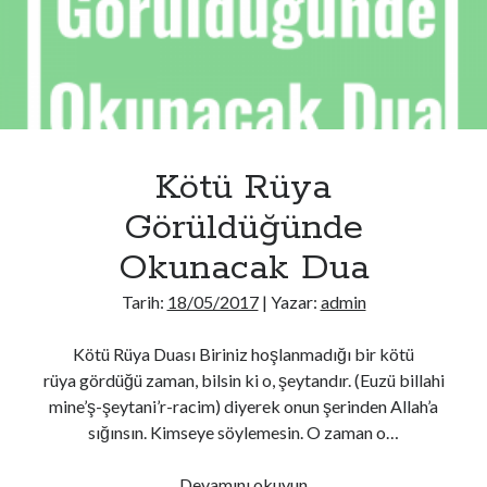
Kötü Rüya
Görüldüğünde
Okunacak Dua
Tarih:
18/05/2017
| Yazar:
admin
Kötü Rüya Duası Biriniz hoşlanmadığı bir kötü
rüya gördüğü zaman, bilsin ki o, şeytandır. (Euzü billahi
mine’ş-şeytani’r-racim) diyerek onun şerinden Allah’a
sığınsın. Kimseye söylemesin. O zaman o…
Kötü
Devamını okuyun