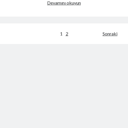
Kötü
Devamını okuyun
Rüya
Görülünce
Okunacak
Dua
Yazı
1
2
Sonraki
gezinmesi