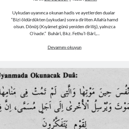
Uykudan uyanınca okunan hadis ve ayetlerden dualar
“Bizi öldürdükten (uykudan) sonra dirilten Allah’a hamd
olsun. Dönüş (Kıyâmet günü yeniden diriliş), yalnızca
O’nadır.” Buhârî, Bkz. Fethu’l-Bârî,…
Uykudan
Devamını okuyun
uyanınca
yapılan
dualar