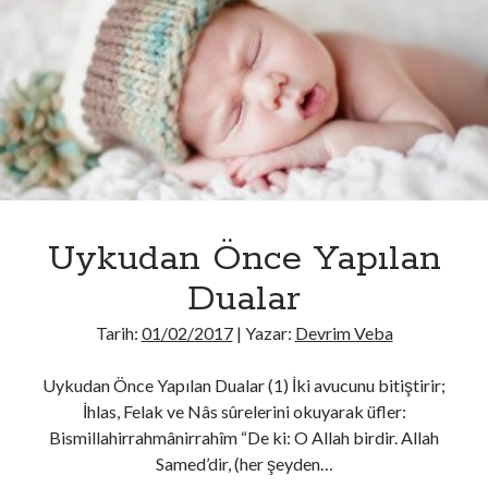
Karşılaşan
Kimsenin
Yapacağı
Dua
Uykudan Önce Yapılan
Dualar
Tarih:
01/02/2017
| Yazar:
Devrim Veba
Uykudan Önce Yapılan Dualar (1) İki avucunu bitiştirir;
İhlas, Felak ve Nâs sûrelerini okuyarak üfler:
Bismillahirrahmânirrahîm “De ki: O Allah birdir. Allah
Samed’dir, (her şeyden…