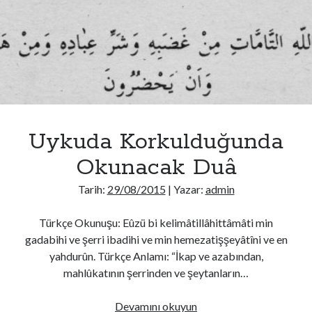
Uykuda Korkulduğunda
Okunacak Duâ
Tarih:
29/08/2015
| Yazar:
admin
Türkçe Okunuşu: Eûzü bi kelimâtillâhittâmâti min
gadabihi ve şerri ibadihi ve min hemezatişşeyâtîni ve en
yahdurûn. Türkçe Anlamı: “İkap ve azabından,
mahlûkatının şerrinden ve şeytanların…
Uykuda
Devamını okuyun