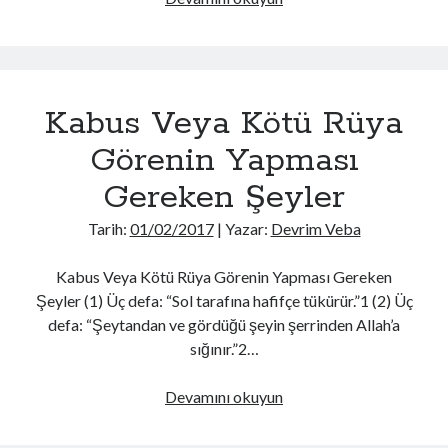
Rüya
Görüldüğünde
Okunacak
Dua
Kabus Veya Kötü Rüya
Görenin Yapması
Gereken Şeyler
Tarih:
01/02/2017
| Yazar:
Devrim Veba
Kabus Veya Kötü Rüya Görenin Yapması Gereken
Şeyler (1) Üç defa: “Sol tarafına hafifçe tükürür.”1 (2) Üç
defa: “Şeytandan ve gördüğü şeyin şerrinden Allah’a
sığınır.”2…
Kabus
Devamını okuyun
Veya
Kötü