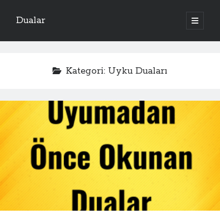
Dualar
ana
menüyü
aç
Kategori:
Uyku Duaları