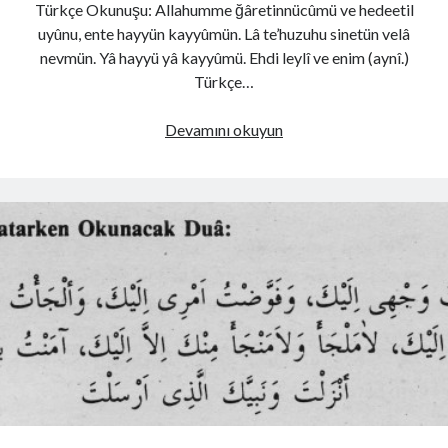
Türkçe Okunuşu: Allahumme ğâretinnücûmü ve hedeetil
uyûnu, ente hayyün kayyûmün. Lâ te’huzuhu sinetün velâ
nevmün. Yâ hayyü yâ kayyûmü. Ehdi leylî ve enim (aynî.)
Türkçe…
Uyku
Devamını okuyun
İçin
Okunacak
Dua