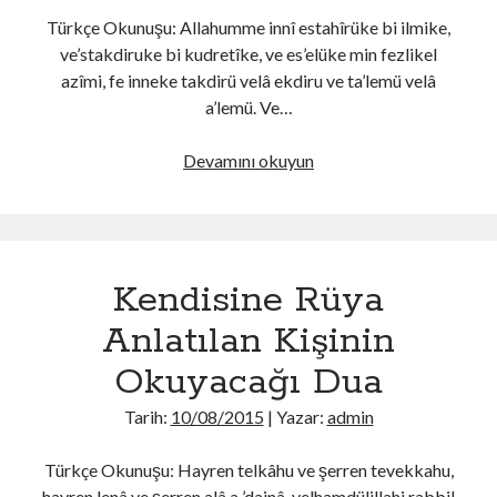
Türkçe Okunuşu: Allahumme innî estahîrüke bi ilmike,
ve’stakdiruke bi kudretîke, ve es’elüke min fezlikel
azîmi, fe inneke takdirü velâ ekdiru ve ta’lemü velâ
a’lemü. Ve…
İstihâre
Devamını okuyun
Duâsı
Kendisine Rüya
Anlatılan Kişinin
Okuyacağı Dua
Tarih:
10/08/2015
| Yazar:
admin
Türkçe Okunuşu: Hayren telkâhu ve şerren tevekkahu,
hayren lenâ ve şerren alâ a ’dainâ, velhamdülillahi rabbil