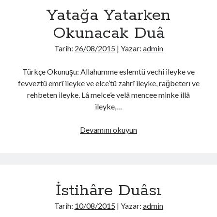
Yatağa Yatarken
Okunacak Duâ
Tarih:
26/08/2015
| Yazar:
admin
Türkçe Okunuşu: Allahumme eslemtü vechî ileyke ve
fevveztü emrî ileyke ve elce’tü zahrî ileyke, rağbeterı ve
rehbeten ileyke. Lâ melce’e velâ mencee minke illâ
ileyke,…
Yatağa
Devamını okuyun
Yatarken
Okunacak
Duâ
İstihâre Duâsı
Tarih:
10/08/2015
| Yazar:
admin