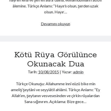
âlemine. Türkçe Anlamı: ‘‘Hayırlı olsun, şerden uzak
olsun. Hayır…
Kendisine
Devamını okuyun
Rüya
Anlatılan
Kişinin
Okuyacağı
Kötü Rüya Görülünce
Dua
Okunacak Dua
Tarih:
10/08/2015
| Yazar:
admin
Türkçe Okunuşu: Allahumme innî eûzü bike min
ameliş’şeytâni ve seyyiâtil ahlâmi. Türkçe Anlamı: “Ey
Allah’ım, şeytanın vesvesesinden ve çirkin rüyalardan
Sana sığınırım. Açıklama: Bize gece…