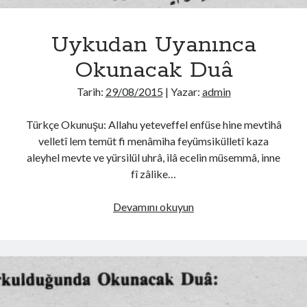
Uykudan Uyanınca
Okunacak Duâ
Tarih:
29/08/2015
| Yazar:
admin
Türkçe Okunuşu: Allahu yeteveffel enfüse hine mevtihâ
velletî lem temüt fi menâmiha feyümsikülletî kaza
aleyhel mevte ve yürsilül uhrâ, ilâ ecelin müsemmâ, inne
fî zâlike…
Uykudan
Devamını okuyun
Uyanınca
Okunacak
Duâ