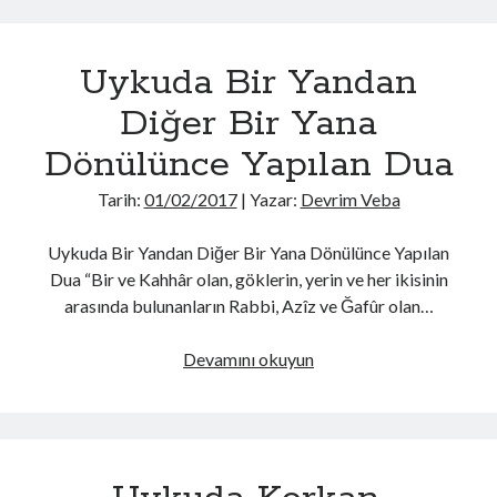
Rüya
Görenin
Uykuda Bir Yandan
Yapması
Gereken
Diğer Bir Yana
Şeyler
Dönülünce Yapılan Dua
Tarih:
01/02/2017
| Yazar:
Devrim Veba
Uykuda Bir Yandan Diğer Bir Yana Dönülünce Yapılan
Dua “Bir ve Kahhâr olan, göklerin, yerin ve her ikisinin
arasında bulunanların Rabbi, Azîz ve Ğafûr olan…
Uykuda
Devamını okuyun
Bir
Yandan
Diğer
Bir
Yana