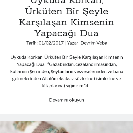
Uykuda Korkan,
Dönülünce
Ürküten Bir Şeyle
Yapılan
Karşılaşan Kimsenin
Dua
Yapacağı Dua
Tarih:
01/02/2017
| Yazar:
Devrim Veba
Uykuda Korkan, Ürküten Bir Şeyle Karşılaşan Kimsenin
Yapacağı Dua “Gazabından, cezalandırmasından,
kullarının şerrinden, şeytanların vesveselerinden ve bana
gelmelerinden Allah’ın eksiksiz sözlerine (isimlerine ve
kitaplarına) sığınırım.”4…
Uykuda
Devamını okuyun
Korkan,
Ürküten
Bir
Şeyle