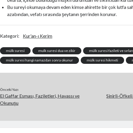
Bu sureyi okumaya devam eden kimse ahirette bir çok lutfa sah
azabından, vefatı sırasında şeytanın şerrinden korunur.
Kategori:
Kur'an-ı Kerim
mülk suresi
mulk suresi dua ve zikir
mülk suresi fazileti ve sırlar
mülk suresi hangi namazdan sonra okunur
mülk suresi hikmeti
Önceki Yazı
El Gaffar Esması, Faziletleri, Havassı ve
Sinirli-Öfke
Okunuşu