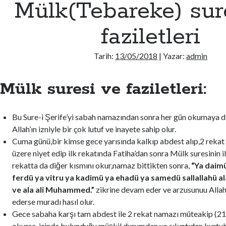
Mülk(Tebareke) sur
faziletleri
Tarih:
13/05/2018
| Yazar:
admin
Mülk suresi ve faziletleri:
Bu Sure-i Şerife’yi sabah namazından sonra her gün okumaya
Allah’ın izniyle bir çok lutuf ve inayete sahip olur.
Cuma günü,bir kimse gece yarısında kalkıp abdest alıp,2 reka
üzere niyet edip ilk rekatında Fatiha’dan sonra Mülk suresinin il
rekatta da diğer kısmını okur,namaz bittikten sonra,
“Ya daim
ferdü ya vitru ya kadimü ya ehadü ya samedü sallallahü
ve ala ali Muhammed.”
zikrine devam eder ve arzusunuu Allah
ederse muradı hasıl olur.
Gece sabaha karşı tam abdest ile 2 rekat namazı müteakip (21
okursa, içinde bulunduğu müşkil durumdan ve sıkıntıdan kurtul