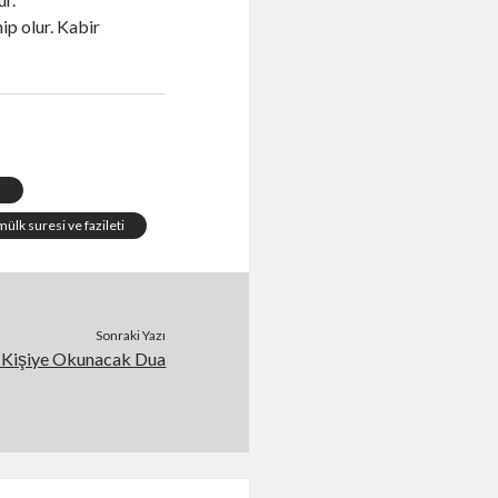
ip olur. Kabir
ı
mülk suresi ve fazileti
Sonraki Yazı
li Kişiye Okunacak Dua