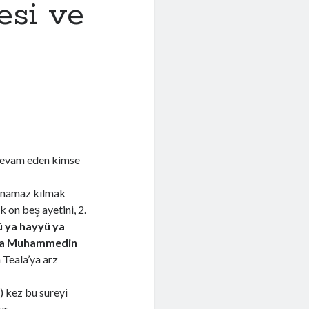
esi ve
 devam eden kimse
t namaz kılmak
k on beş ayetini, 2.
ü ya hayyü ya
 ala Muhammedin
 Teala’ya arz
) kez bu sureyi
ur.