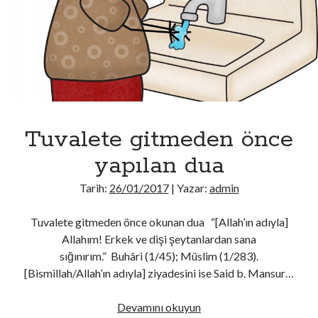
Tuvalete gitmeden önce
yapılan dua
Tarih:
26/01/2017
| Yazar:
admin
Tuvalete gitmeden önce okunan dua “[Allah’ın adıyla]
Allahım! Erkek ve dişi şeytanlardan sana
sığınırım.” Buhâri (1/45); Müslim (1/283).
[Bismillah/Allah’ın adıyla] ziyadesini ise Said b. Mansur…
Tuvalete
Devamını okuyun