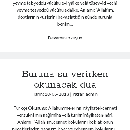
yevme tebyeddu vücûhu evliyâike velâ tüsevvid vechî
yevme tesveddü vücûhu a’dâike. Anlamı: “Allah’ım,
dostlarının yüzlerini beyazlattığın günde nurunla
benim…
Yüzü
Devamını okuyun
Yıkarken
Okunacak
Dua
Buruna su verirken
okunacak dua
Tarih:
10/05/2013
| Yazar:
admin
Türkçe Okunuşu: Allahumme erihnî râyihatel-cenneti
verzuknî min nağîmiha velâ turihnî râyihaten-nâri.
Anlamı: “Allah ‘ım, cennet kokularını koklat, onun
nimetlerinden bana rızık ver ve cehennem kokularını…