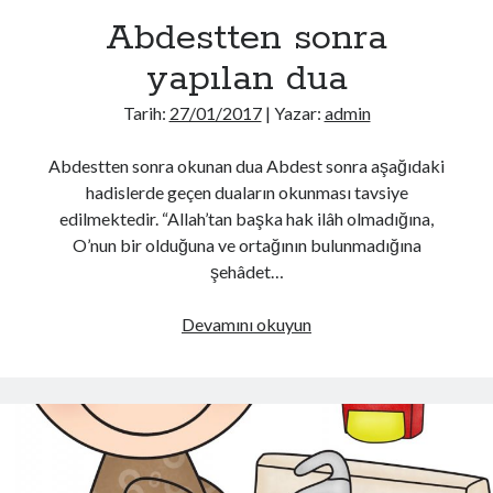
Abdestten sonra
yapılan dua
Tarih:
27/01/2017
| Yazar:
admin
Abdestten sonra okunan dua Abdest sonra aşağıdaki
hadislerde geçen duaların okunması tavsiye
edilmektedir. “Allah’tan başka hak ilâh olmadığına,
O’nun bir olduğuna ve ortağının bulunmadığına
şehâdet…
Abdestten
Devamını okuyun
sonra
yapılan
dua