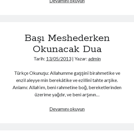
Kulakları
Devamını okuyun
Meshederken
Okunacak
Dua
Başı Meshederken
Okunacak Dua
Tarih:
13/05/2013
| Yazar:
admin
Türkçe Okunuşu: Allahumme gaşşinî birahmetike ve
enzil aleyye min berekâtike ve ezillinî tahte arşike.
Anlamı: Allah’ım, beni rahmetine boğ, bereketlerinden
üzerime yağdır, ve beni arşının…
Başı
Devamını okuyun
Meshederken
Okunacak
Dua