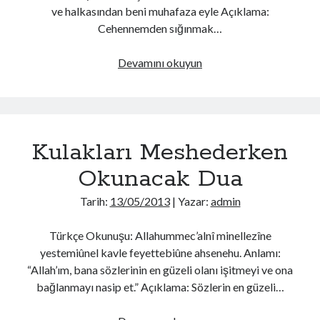
ve halkasından beni muhafaza eyle Açıklama:
Cehennemden sığınmak…
Boynumuzu
Devamını okuyun
Meshederken
Okunacak
Dua
Kulakları Meshederken
Okunacak Dua
Tarih:
13/05/2013
| Yazar:
admin
Türkçe Okunuşu: Allahummec’alnî minellezîne
yestemiûnel kavle feyettebiûne ahsenehu. Anlamı:
“Allah’ım, bana sözlerinin en güzeli olanı işitmeyi ve ona
bağlanmayı nasip et.” Açıklama: Sözlerin en güzeli…