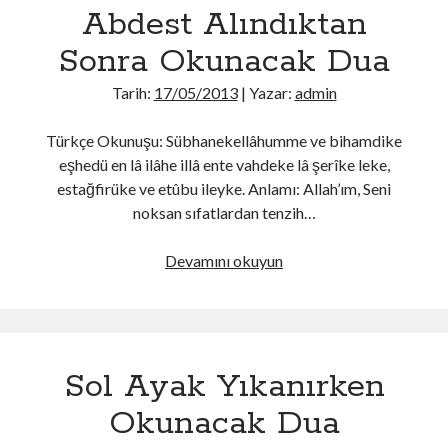
Abdest Alındıktan
Sonra Okunacak Dua
Tarih:
17/05/2013
| Yazar:
admin
Türkçe Okunuşu: Sübhanekellâhumme ve bihamdike
eşhedü en lâ ilâhe illâ ente vahdeke lâ şerîke leke,
estağfirüke ve etûbu ileyke. Anlamı: Allah’ım, Seni
noksan sıfatlardan tenzih…
Abdest
Devamını okuyun
Alındıktan
Sonra
Okunacak
Dua
Sol Ayak Yıkanırken
Okunacak Dua