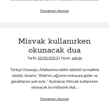
Buruna
Devamını okuyun
su
verirken
okunacak
dua
Misvak kullanırken
okunacak dua
Tarih:
10/05/2013
| Yazar:
admin
Türkçe Okunuşu: Allahumme tahhir nükhetî ve mahhid
zünûbi. Anlamı: “Allah’ım, ağzımın kokusunu gider ve
günahlarımı yok eyle. ” Açıklama: Misvak kullanırken
okunacak bu mübarek duâ…
Misvak
Devamını okuyun
kullanırken