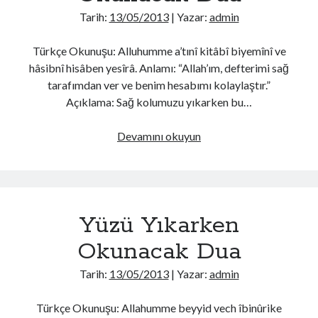
Tarih:
13/05/2013
| Yazar:
admin
Türkçe Okunuşu: Alluhumme a’tınî kitâbî biyemînî ve
hâsibnî hisâben yesîrâ. Anlamı: “Allah’ım, defterimi sağ
tarafımdan ver ve benim hesabımı kolaylaştır.”
Açıklama: Sağ kolumuzu yıkarken bu…
Sağ
Devamını okuyun
Kolu
Yıkarken
Okunacak
Dua
Yüzü Yıkarken
Okunacak Dua
Tarih:
13/05/2013
| Yazar:
admin
Türkçe Okunuşu: Allahumme beyyid vech îbinûrike