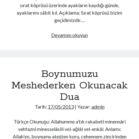
sırat köprüsü üzerinde ayakların kaydığı günde,
ayaklarımı sâbit kıl. Açıklama: Sırat köprüsü bizim
geçidimizdir.…
Sağ
Devamını okuyun
Ayak
Yıkanırken
Okunacak
Dua
Boynumuzu
Meshederken Okunacak
Dua
Tarih:
17/05/2013
| Yazar:
admin
Türkçe Okunuşu: Allahumme a’tık rakabetî minennâri
vehfaznî minesselâsili vel-ağlâl vel-enkâl. Anlamı:
Allah’ım, boynumu ateşten koru, cehennem zincirinden