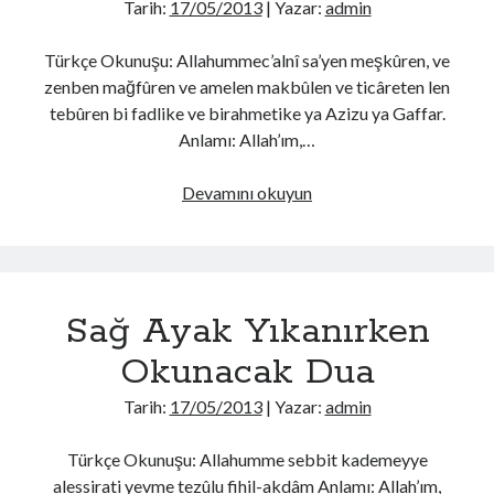
Tarih:
17/05/2013
| Yazar:
admin
Türkçe Okunuşu: Allahummec’alnî sa’yen meşkûren, ve
zenben mağfûren ve amelen makbûlen ve ticâreten len
tebûren bi fadlike ve birahmetike ya Azizu ya Gaffar.
Anlamı: Allah’ım,…
Sol
Devamını okuyun
Ayak
Yıkanırken
Okunacak
Dua
Sağ Ayak Yıkanırken
Okunacak Dua
Tarih:
17/05/2013
| Yazar:
admin
Türkçe Okunuşu: Allahumme sebbit kademeyye
alessirati yevme tezûlu fihil-akdâm Anlamı: Allah’ım,