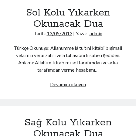
Sol Kolu Yıkarken
Okunacak Dua
Tarih:
13/05/2013
| Yazar:
admin
Türkçe Okunuşu: Allahumme lâ tu’tınî kitâbî bişimalî
velâ min verâi zahrî velâ tuhâsibni hisâben şedîden.
Anlamı: Allah’ım, kitabımı sol tarafımdan ve arka
tarafımdan verme, hesabımı…
Sol
Devamını okuyun
Kolu
Yıkarken
Okunacak
Dua
Sağ Kolu Yıkarken
Okunacak Dua