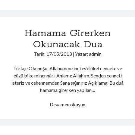
gitmeden
önce
yapılan
dua
Hamama Girerken
Okunacak Dua
Tarih:
17/05/2013
| Yazar:
admin
Türkçe Okunuşu: Allahumme innî es’elükel cennete ve
eûzü bike minennâri. Anlamı: Allah’ım, Senden cenneti
isteriz ve cehennemden Sana sığınırız Açıklama: Bu duâ
hamama girerken yapılan…
Hamama
Devamını okuyun
Girerken
Okunacak
Dua