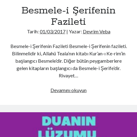
Besmele-i Şerifenin
Fazileti
Tarih:
01/03/2017
| Yazar:
Devrim Veba
Besmele-i Şerifenin Fazileti Besmele-i Şerifenin fazileti.
Bilinmelidir ki, Allahü Teala’nın kitabı Kur’an-ı Ke-rim’in
başlangıcı Besmele’dir. Diğer bütün peygamberlere
gelen kitapların başlangıcı da Besmele-i Şerife’dir.
Rivayet…
Besmele-
Devamını okuyun
i
Şerifenin
Fazileti