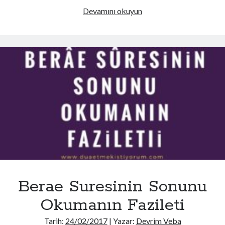
Duanın
Devamını okuyun
Lüzumu,
Edepleri,
Vakitleri
ve
Fazileti
Berae Suresinin Sonunu
Okumanın Fazileti
Tarih:
24/02/2017
| Yazar:
Devrim Veba