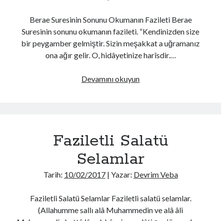
Berae Suresinin Sonunu Okumanın Fazileti Berae
Suresinin sonunu okumanın fazileti. “Kendinizden size
bir peygamber gelmiştir. Sizin meşakkat a uğramanız
ona ağır gelir. O, hidâyetinize harîsdir.…
Berae
Devamını okuyun
Suresinin
Sonunu
Okumanın
Fazileti
Faziletli Salatü
Selamlar
Tarih:
10/02/2017
| Yazar:
Devrim Veba
Faziletli Salatü Selamlar Faziletli salatü selamlar.
(Allahumme sallı alâ Muhammedin ve alâ âli