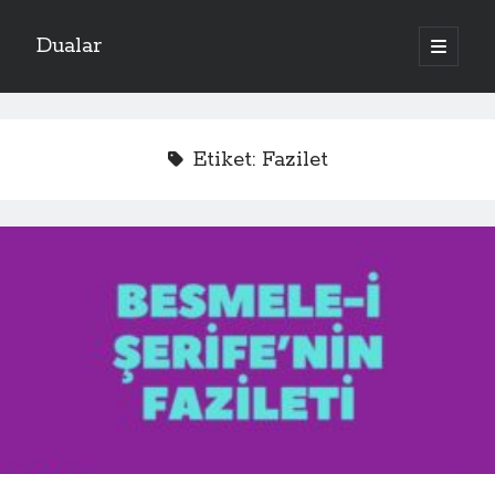
Dualar
ana
menüyü
aç
Etiket:
Fazilet