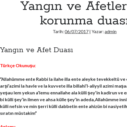
Yangın ve Afetle
korunma duas
Tarih:
06/07/2017
| Yazar:
admin
Yangın ve Afet Duası
Türkçe Okunuşu
:
“Allahümme ente Rabbi la ilahe illa ente aleyke tevekkeltü ve
arşi’azimi la havle ve la kuvvete illa billahi’l-aliyyil azimi ma
yeşau lem yekun a’lemu ennallahe ala külli şey’in kadirun ve 
bi külli şey’in ilmen ve ahsa külle şey’in adeda,Allahümme inn
külli nefsin ve min şerri külli dabbetin ente ahizün bi nasiyeti
sıratın müstakim”
Anlamı: