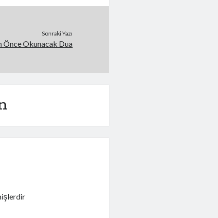
Sonraki Yazı
n Önce Okunacak Dua
n
işlerdir