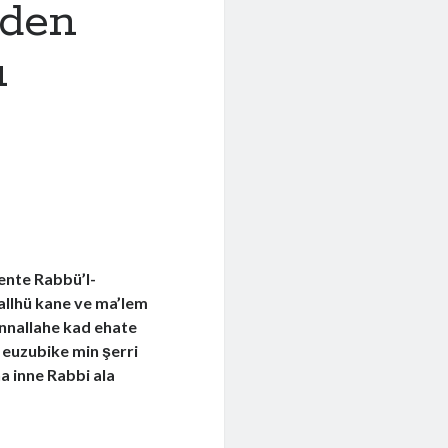
rden
ı
 ente Rabbü’l-
şaallhü kane ve ma’lem
ennallahe kad ehate
i euzubike min şerri
ha inne Rabbi ala