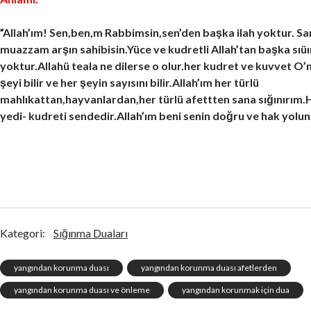
”Allah’ım! Sen,ben,m Rabbimsin,sen’den başka ilah yoktur. 
muazzam arşın sahibisin.Yüce ve kudretli Allah’tan başka sıüı
yoktur.Allahü teala ne dilerse o olur.her kudret ve kuvvet O’
şeyi bilir ve her şeyin sayısını bilir.Allah’ım her türlü
mahlıkattan,hayvanlardan,her türlü afettten sana sığınırım.H
yedi- kudreti sendedir.Allah’ım beni senin doğru ve hak yolu
Kategori:
Sığınma Duaları
yangından korunma duası
yangından korunma duası afetlerden
yangından korunma duası ve önleme
yangından korunmak için dua