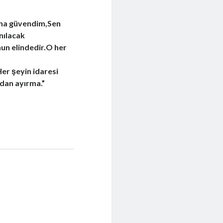
Sana güvendim,Sen
nılacak
nun elindedir.O her
er şeyin idaresi
ndan ayırma.”