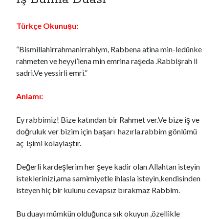
Türkçe Okunuşu:
“Bismillahirrahmanirrahiym, Rabbena atina min-ledünke
rahmeten ve heyyi’lena min emrina raşeda .Rabbişrah li
sadri.Ve yessirli emri.”
Anlamı:
Ey rabbimiz! Bize katından bir Rahmet ver.Ve bize iş ve
doğruluk ver bizim için başarı hazırla.rabbim gönlümü
aç işimi kolaylaştır.
Değerli kardeşlerim her şeye kadir olan Allahtan isteyin
isteklerinizi,ama samimiyetle ihlasla isteyin,kendisinden
isteyen hiç bir kulunu cevapsız bırakmaz Rabbim.
Bu duayı mümkün olduğunca sık okuyun ,özellikle