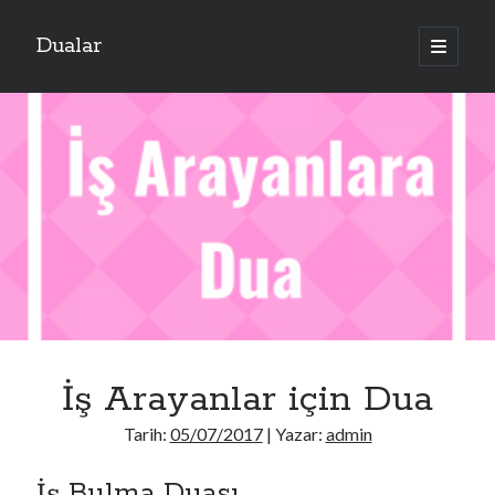
Dualar
ana
menüyü
aç
İş Arayanlar için Dua
Tarih:
05/07/2017
| Yazar:
admin
İş Bulma Duası