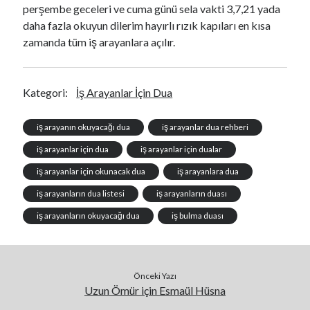
perşembe geceleri ve cuma günü sela vakti 3,7,21 yada
daha fazla okuyun dilerim hayırlı rızık kapıları en kısa
zamanda tüm iş arayanlara açılır.
Kategori:
İş Arayanlar İçin Dua
iş arayanın okuyacağı dua
iş arayanlar dua rehberi
iş arayanlar için dua
iş arayanlar için dualar
iş arayanlar için okunacak dua
iş arayanlara dua
iş arayanların dua listesi
iş arayanların duası
iş arayanların okuyacağı dua
iş bulma duası
Önceki Yazı
Uzun Ömür için Esmaül Hüsna