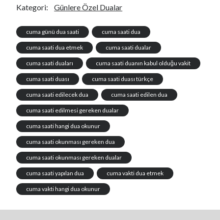
Kategori:
Günlere Özel Dualar
cuma günü dua saati
cuma saati dua
cuma saati dua etmek
cuma saati dualar
cuma saati duaları
cuma saati duanın kabul olduğu vakit
cuma saati duası
cuma saati duası türkçe
cuma saati edilecek dua
cuma saati edilen dua
cuma saati edilmesi gereken dualar
cuma saati hangi dua okunur
cuma saati okunması gereken dua
cuma saati okunması gereken dualar
cuma saati yapılan dua
cuma vakti dua etmek
cuma vakti hangi dua okunur