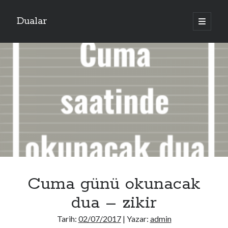
Dualar
ana
menüyü
aç
Cuma günü okunacak
dua – zikir
Tarih:
02/07/2017
| Yazar:
admin