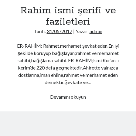
Rahim ismi şerifi ve
faziletleri
Tarih:
31/05/2017
| Yazar:
admin
ER-RAHİM: Rahmet,merhamet,şevkat eden.En iyi
şekilde koruyup bağışlayan;rahmet ve merhamet
sahibi,bağışlama sahibi. ER-RAHİM;ismi Kur’an-ı
kerim’de 220 defa geçmektedir.Ahirette yalnızca
dostlarına,iman ehline,rahmet ve merhamet eden
demektir.Şevkate ve…
Rahim
Devamını okuyun
ismi
şerifi
ve
faziletleri