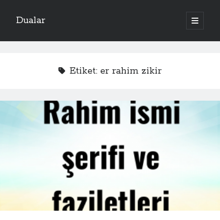
Dualar
ana
menüyü
aç
Etiket:
er rahim zikir