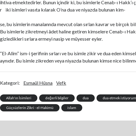
ihtiva etmektedirler. Bunun içindir ki, bu isimlerle Cenab-ı Hakk’ı
r iki isimleri vasıta kılarak O’na dua ve niyazda bulunan kim-
se, bu isimlerin manalannda mevcut olan sırlan kavrar ve birçok bili
Bu isimlerle zikretmeyi âdet haline getiren kimselere Cenab-ı Hakk
gizledikleri sırlara ermeyi nasip ve müyesser eyler.
“El-Alîm” ism-i şerifinin sırları ve bu isimle zikir ve dua eden kimse
aynıdır. Bu isimle zikreden veya niyazda bulunan kimse nice bilinme
Kategori:
Esmaül Hüsna
Vefk
Allah'ın İsimleri
değerli bilgiler
dua
dua etmek istiyoru
Güçsüzlerin Zikri - el-Hakimü
islam