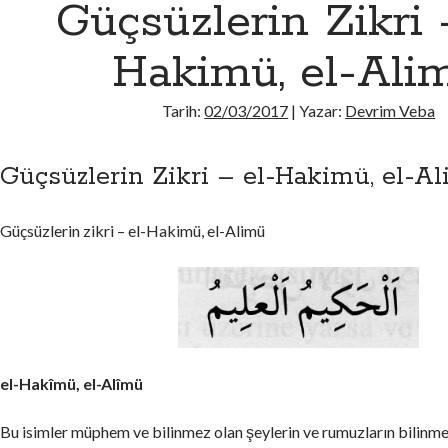
Güçsüzlerin Zikri 
Hakimü, el-Ali
Tarih:
02/03/2017
| Yazar:
Devrim Veba
Güçsüzlerin Zikri – el-Hakimü, el-A
Güçsüzlerin zikri – el-Hakimü, el-Alimü
el-Hakîmü, el-Alîmü
Bu isimler müphem ve bilinmez olan şeylerin ve rumuzların bilinmesi