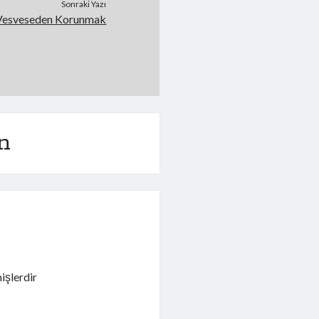
Sonraki Yazı
Vesveseden Korunmak
n
işlerdir