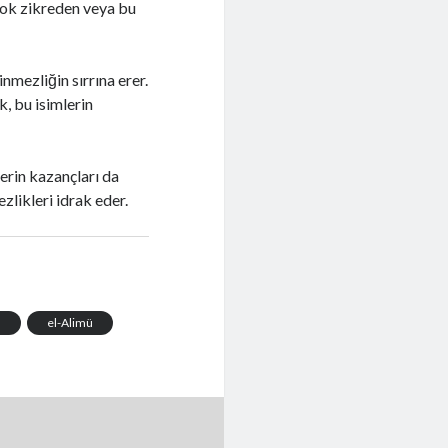
 çok zikreden veya bu
nmezliğin sırrına erer.
, bu isimlerin
lerin kazançları da
zlikleri idrak eder.
m
el-Alimü