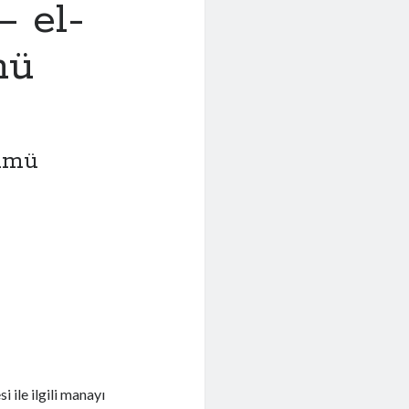
– el-
mü
limü
 ile ilgili manayı