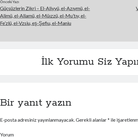
Önceki Yazı
Güçsüzlerin Zikri – El-Aliyyü, el-Azıymü, el-
Alimü, el-Allamü, el-Müızzü, el-Mu’tıy, el-
Fe’zlü, el-Vzsiu, eş-Şefiu, el-Maniu
İlk Yorumu Siz Yapı
Bir yanıt yazın
E-posta adresiniz yayınlanmayacak.
Gerekli alanlar
*
ile işaretlenm
Yorum